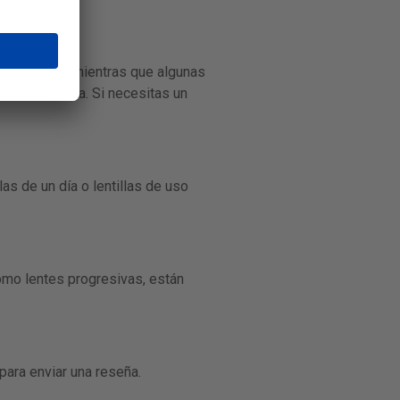
de 1-3 días, mientras que algunas
b de la tienda. Si necesitas un
las de un día o lentillas de uso
como lentes progresivas, están
para enviar una reseña.