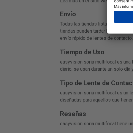
Lea más en el sitio web del fabrica
Envío
Todas las tiendas listadas en esta 
tiendas pueden tardar hasta 3-7 día
envío rápido de lentes de contacto,
Tiempo de Uso
easyvision soria multifocal es una le
diario, se usan durante un solo día
Tipo de Lente de Contac
easyvision soria multifocal es un l
diseñadas para aquellos que tienen
Reseñas
easyvision soria multifocal tiene 