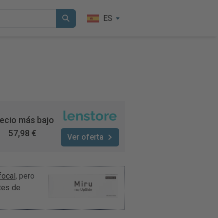
ES
ecio más bajo
57,98 €
Ver oferta
focal
, pero
tes de