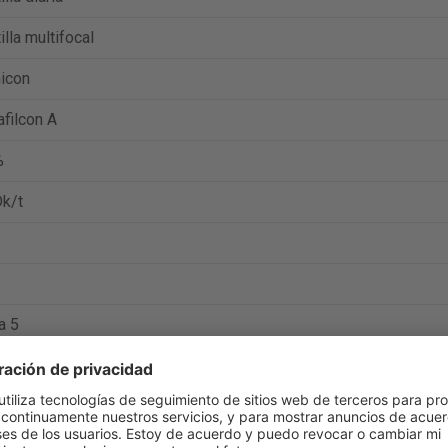
illa multifocal
icon
filcon A
%
k/t
a 5