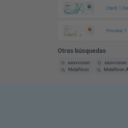
Clariti 1 D
Proclear 1
Otras búsquedas
easyvision
easyvision 
Midafilcon
Midafilcon A