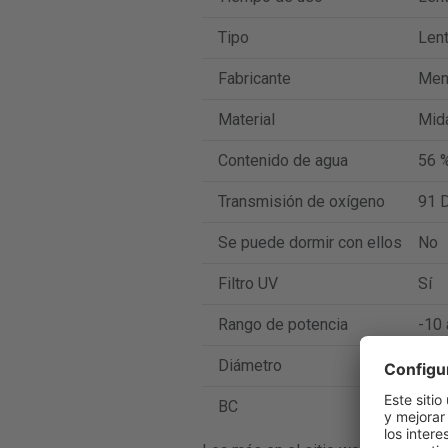
Tipo
Lent
Fabricante
Men
Material
Mida
Contenido de agua
56 
Transmisión de oxígeno
91 D
Se puede dormir con ellos
No
Filtro UV
Sí
Rango de potencia
-10 
Diámetro
14.2
BC
8.4