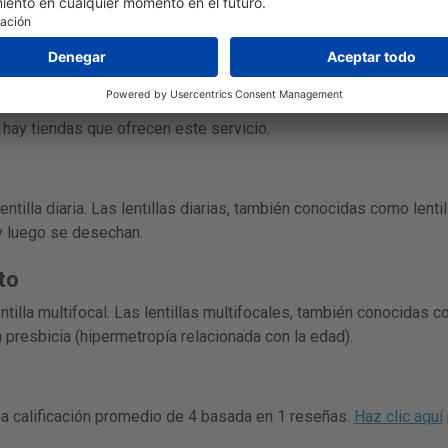
nte:
https://www.menicon.com/
.
página realizan envíos a España. El tiempo de entrega típico es 
s. El tiempo de entrega exacto se puede encontrar en el sitio we
 hay tiendas que ofrecen este servicio.
ntilla diaria. Las lentillas diarias, también conocidas como lentil
 y luego se desechan.
to
entilla multifocal. Las lentillas multifocales, también conocidas 
 presbicia (hipermetropía relacionada con la edad).
una calificación promedio de 4 basada en 1 reseñas.
Haz clic aquí