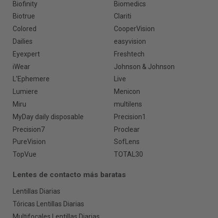
Biofinity
Biomedics
Biotrue
Clariti
Colored
CooperVision
Dailies
easyvision
Eyexpert
Freshtech
iWear
Johnson & Johnson
L'Ephemere
Live
Lumiere
Menicon
Miru
multilens
MyDay daily disposable
Precision1
Precision7
Proclear
PureVision
SofLens
TopVue
TOTAL30
Lentes de contacto más baratas
Lentillas Diarias
Tóricas Lentillas Diarias
Multifocales Lentillas Diarias