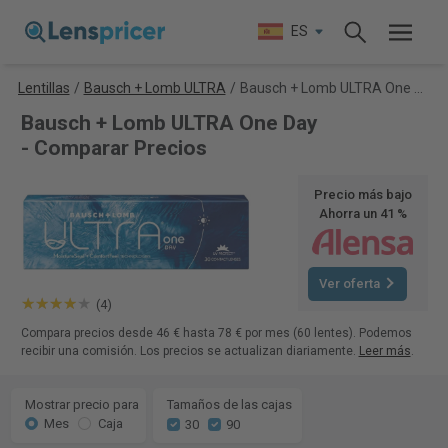
ES
Lentillas
/
Bausch + Lomb ULTRA
/
Bausch + Lomb ULTRA One Day
Bausch + Lomb ULTRA One Day
- Comparar Precios
Precio más bajo
Ahorra un 41 %
Ver oferta
(4)
Compara precios desde 46 € hasta 78 € por mes (60 lentes). Podemos
recibir una comisión. Los precios se actualizan diariamente.
Leer más
.
Mostrar precio para
Tamaños de las cajas
Mes
Caja
30
90