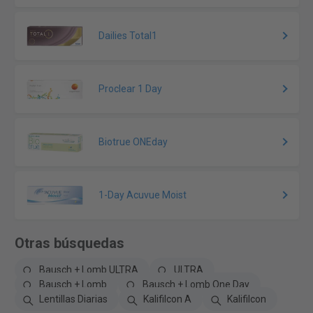
Dailies Total1
Proclear 1 Day
Biotrue ONEday
1-Day Acuvue Moist
Otras búsquedas
Bausch + Lomb ULTRA
ULTRA
Bausch + Lomb
Bausch + Lomb One Day
Lentillas Diarias
Kalifilcon A
Kalifilcon