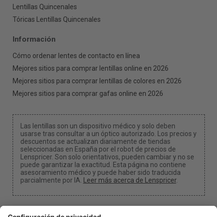
Lentillas Quincenales
Tóricas Lentillas Quincenales
Información
Cómo ordenar lentes de contacto en línea
Mejores sitios para comprar lentillas online en 2026
Mejores sitios para comprar lentillas de colores en 2026
Mejores sitios para comprar gafas online en 2026
Las lentillas son un dispositivo médico y solo deben
usarse tras consultar a un óptico autorizado. Los precios y
descuentos se actualizan diariamente de tiendas
seleccionadas en España por el robot de precios de
Lenspricer. Son solo orientativos, pueden cambiar y no se
puede garantizar la exactitud. Esta página no contiene
asesoramiento médico y puede haber sido traducida
parcialmente por IA.
Leer más acerca de Lenspricer
.