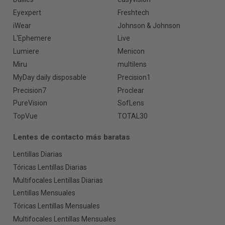
Eyexpert
Freshtech
iWear
Johnson & Johnson
L'Ephemere
Live
Lumiere
Menicon
Miru
multilens
MyDay daily disposable
Precision1
Precision7
Proclear
PureVision
SofLens
TopVue
TOTAL30
Lentes de contacto más baratas
Lentillas Diarias
Tóricas Lentillas Diarias
Multifocales Lentillas Diarias
Lentillas Mensuales
Tóricas Lentillas Mensuales
Multifocales Lentillas Mensuales