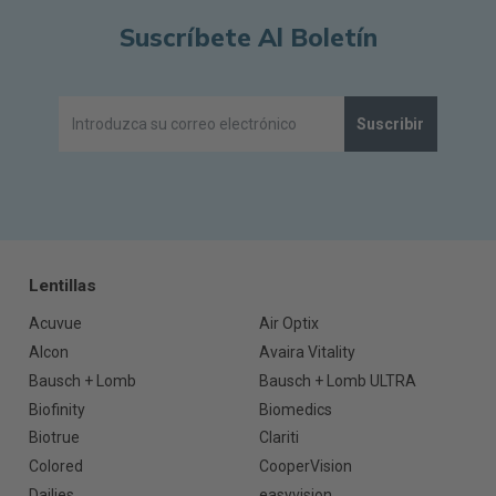
Suscríbete Al Boletín
Suscribir
Lentillas
Acuvue
Air Optix
Alcon
Avaira Vitality
Bausch + Lomb
Bausch + Lomb ULTRA
Biofinity
Biomedics
Biotrue
Clariti
Colored
CooperVision
Dailies
easyvision