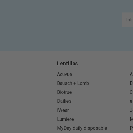
Lentillas
Acuvue
A
Bausch + Lomb
B
Biotrue
C
Dailies
e
iWear
J
Lumiere
M
MyDay daily disposable
P