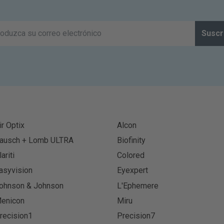
Suscr
ir Optix
Alcon
ausch + Lomb ULTRA
Biofinity
lariti
Colored
asyvision
Eyexpert
ohnson & Johnson
L'Ephemere
enicon
Miru
recision1
Precision7