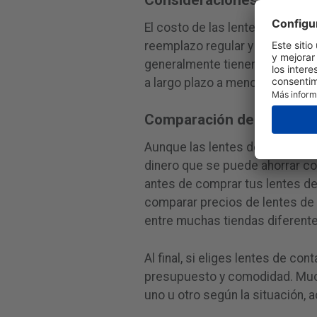
El costo de las lentes de cont
reemplazo regular y la compra 
generalmente tienen un costo 
a largo plazo a menos que la r
Comparación de Precios 
Aunque las lentes de contacto
dinero que se puede ahorrar c
antes de comprar tus lentes d
comparar precios de lentes de 
entre muchas tiendas diferente
Al final, si eliges lentes de co
presupuesto y comodidad. Muc
uno u otro según la situación, 