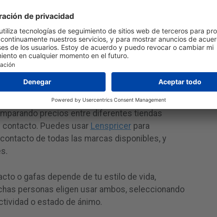
acto puede acumularse debido a la necesidad de
de soluciones de limpieza. Las gafas
inicial más alto pero pueden ser más económicas
eceta cambie con frecuencia.
de Lentes de Contacto
 pueden ser un poco más caras, hay mucho
omparando precios entre diferentes tiendas
e contacto. Puedes usar
Lenspricer
para
contacto de todas las marcas disponibles, y
s.
ntacto o gafas depende de tu estilo de vida,
has personas eligen usar ambos, seleccionando
actividad o estado de ánimo.