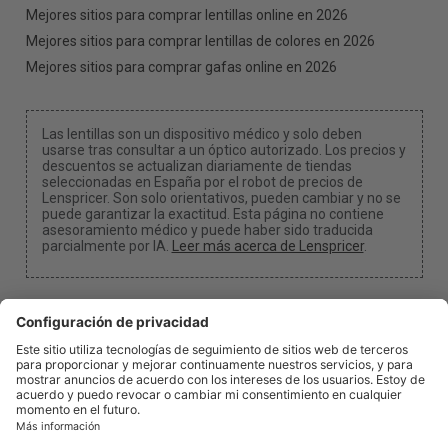
Mejores sitios para comprar lentillas online en 2026
Mejores sitios para comprar lentillas de colores en 2026
Mejores sitios para comprar gafas online en 2026
Las lentillas son un dispositivo médico y solo deben
usarse tras consultar a un óptico autorizado. Los precios y
descuentos se actualizan diariamente de tiendas
seleccionadas en España por el robot de precios de
Lenspricer. Son solo orientativos, pueden cambiar y no se
puede garantizar la exactitud. Esta página no contiene
asesoramiento médico y puede haber sido traducida
parcialmente por IA.
Leer más acerca de Lenspricer
.
Configuración de cookies
Podemos recibir una comisión si utilizas uno de
nuestros enlaces para realizar una compra.