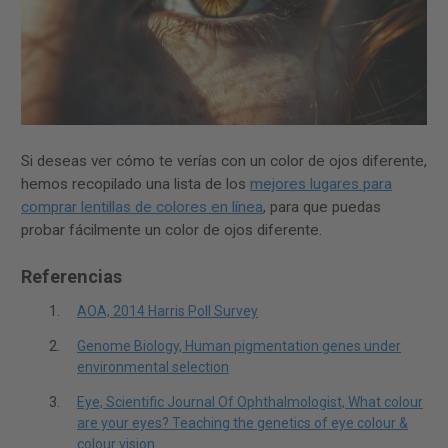
Si deseas ver cómo te verías con un color de ojos diferente,
hemos recopilado una lista de los
mejores lugares para
comprar lentillas de colores en línea
, para que puedas
probar fácilmente un color de ojos diferente.
Referencias
AOA, 2014 Harris Poll Survey
Genome Biology, Human pigmentation genes under
environmental selection
Eye, Scientific Journal Of Ophthalmologist, What colour
are your eyes? Teaching the genetics of eye colour &
colour vision.