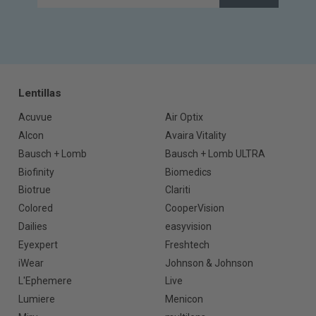
Lentillas
Acuvue
Air Optix
Alcon
Avaira Vitality
Bausch + Lomb
Bausch + Lomb ULTRA
Biofinity
Biomedics
Biotrue
Clariti
Colored
CooperVision
Dailies
easyvision
Eyexpert
Freshtech
iWear
Johnson & Johnson
L'Ephemere
Live
Lumiere
Menicon